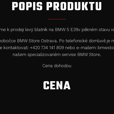
POPIS PRODUKTU
me k prodeji levý blatník na BMW 5 E39v pěkném stavu vi
a pobočce BMW Store Ostrava. Po telefonické domluvě je m
ejte kontaktovat: +420 734 141 809 nebo e-mailem: bmw
našem specializovaném servise BMW Store.
Cena dohodou
CENA