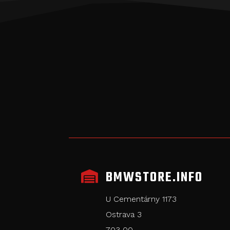
BMWSTORE.INFO

U Cementárny 1173
Ostrava 3
703 00