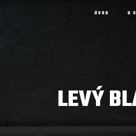
ÚVOD
O 
LEVÝ BL