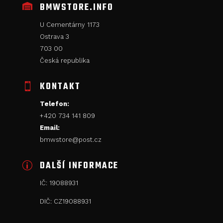
BMWSTORE.INFO

U Cementárny 1173
Ostrava 3
703 00
Česká republika
KONTAKT

Telefon:
+420
734 141 809
Email:
bmwstore@post.cz
DALŠÍ INFORMACE
p
IČ: 19088931
DIČ: CZ19088931